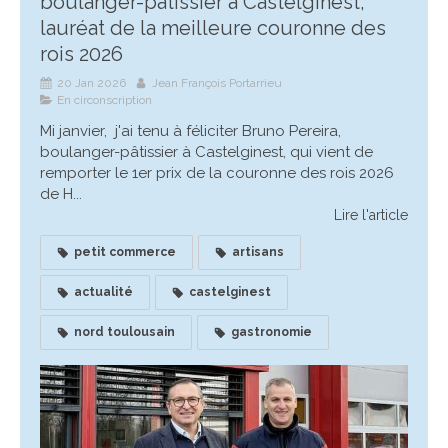
boulanger-pâtissier à Castelginest,
lauréat de la meilleure couronne des
rois 2026
20 Jan 2026
Jean François Portarrieu
En circonscription
Mi janvier, j'ai tenu à féliciter Bruno Pereira,
boulanger-pâtissier à Castelginest, qui vient de
remporter le 1er prix de la couronne des rois 2026
de H...
Lire l'article
petit commerce
artisans
actualité
castelginest
nord toulousain
gastronomie