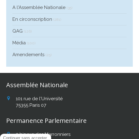
A l'Assemblée Nationale
(35)
En circonscription
(281)
QAG
(126)
Média
(100)
Amendements
(25)
Assemblée Nationale
101 rue de l'Université
75355
Paris 07
Permanence Parlementaire
2 bis rue des Marronniers