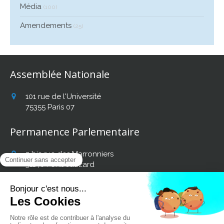
Média
(100)
Amendements
(25)
Assemblée Nationale
101 rue de l'Université
75355
Paris 07
Permanence Parlementaire
2 bis rue des Marronniers
31140
Fonbeauzard
Afficher le téléphone
Retrouvez mon actualité
sur les réseaux sociaux :