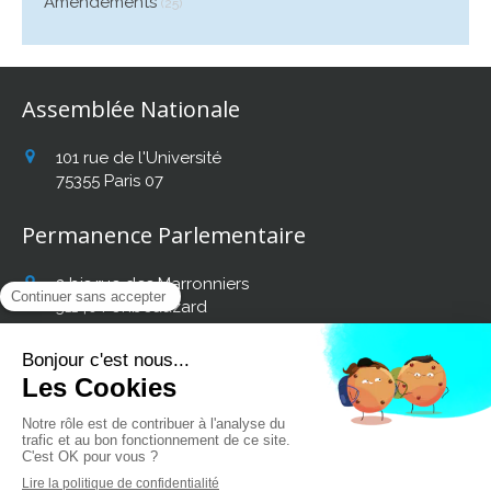
Amendements
(25)
Assemblée Nationale
101 rue de l'Université
75355
Paris 07
Permanence Parlementaire
2 bis rue des Marronniers
31140
Fonbeauzard
Afficher le téléphone
Retrouvez mon actualité
sur les réseaux sociaux :