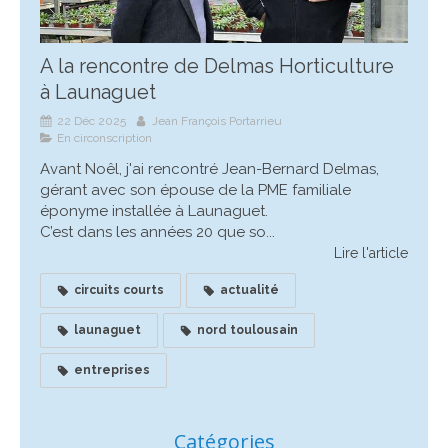
A la rencontre de Delmas Horticulture
à Launaguet
22 Déc 2025
Jean François Portarrieu
En circonscription
Avant Noêl, j'ai rencontré Jean-Bernard Delmas,
gérant avec son épouse de la PME familiale
éponyme installée à Launaguet.
C’est dans les années 20 que so...
Lire l'article
circuits courts
actualité
launaguet
nord toulousain
entreprises
Catégories