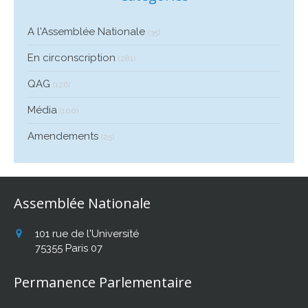
A l'Assemblée Nationale
(35)
En circonscription
(281)
QAG
(126)
Média
(100)
Amendements
(25)
Assemblée Nationale
101 rue de l'Université
75355
Paris 07
Permanence Parlementaire