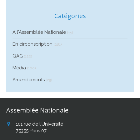
Catégories
A l'Assemblée Nationale
(35)
En circonscription
(281)
QAG
(126)
Média
(100)
Amendements
(25)
Assemblée Nationale
101 rue de l'Université
75355
Paris 07