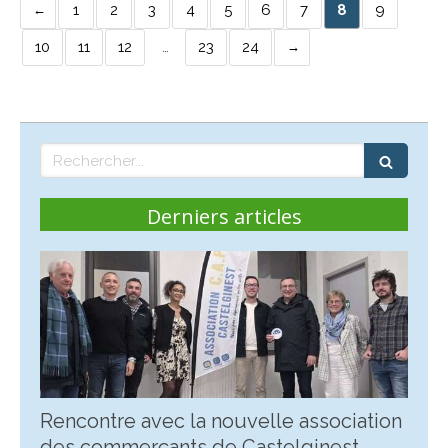
1
2
3
4
5
6
7
8
9
10
11
12
…
23
24
Rechercher
Derniers articles
Rencontre avec la nouvelle association
des commerçants de Castelginest