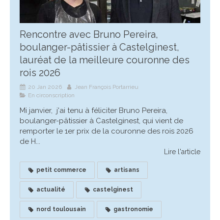
Rencontre avec Bruno Pereira,
boulanger-pâtissier à Castelginest,
lauréat de la meilleure couronne des
rois 2026
20 Jan 2026
Jean François Portarrieu
En circonscription
Mi janvier, j'ai tenu à féliciter Bruno Pereira,
boulanger-pâtissier à Castelginest, qui vient de
remporter le 1er prix de la couronne des rois 2026
de H...
Lire l'article
petit commerce
artisans
actualité
castelginest
nord toulousain
gastronomie