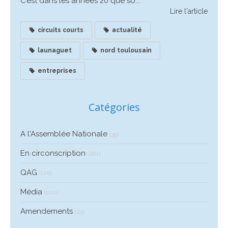
C’est dans les années 20 que so...
Lire l'article
circuits courts
actualité
launaguet
nord toulousain
entreprises
Catégories
A l'Assemblée Nationale
(35)
En circonscription
(281)
QAG
(126)
Média
(100)
Amendements
(25)