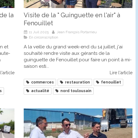
de la
Visite de la " Guinguette en l'air" à
Fenouillet
11 Juil 2025
Jean François Portarrieu
En circonscription
n et
A la veille du grand week-end du 14 juillet, j'ai
aute-
souhaité rendre visite aux gérants de la
a
guinguette de Fenouillet pour faire un point à mi-
saison esti...
l'article
Lire l'article
commerces
restauration
fenouillet
s
actualité
nord toulousain