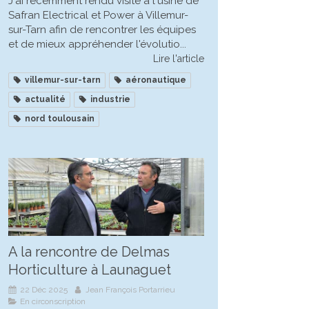
J'ai récemment rendu visite à l'usine de
Safran Electrical et Power à Villemur-
sur-Tarn afin de rencontrer les équipes
et de mieux appréhender l'évolutio...
Lire l'article
villemur-sur-tarn
aéronautique
actualité
industrie
nord toulousain
A la rencontre de Delmas
Horticulture à Launaguet
22 Déc 2025
Jean François Portarrieu
En circonscription