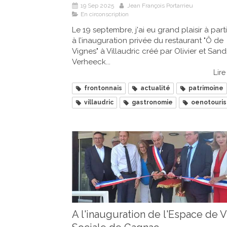
19 Sep 2025
Jean François Portarrieu
En circonscription
Le 19 septembre, j'ai eu grand plaisir à part
à l’inauguration privée du restaurant "Ô de
Vignes" à Villaudric créé par Olivier et Sand
Verheeck...
Lire 
frontonnais
actualité
patrimoine
villaudric
gastronomie
oenotouri
A l'inauguration de l'Espace de V