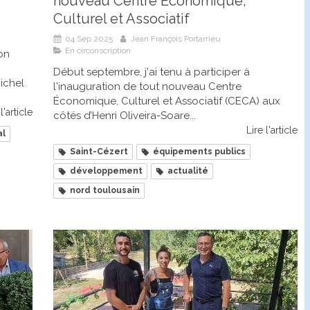
nouveau Centre Économique,
Culturel et Associatif
04 Sep 2025
Jean François Portarrieu
En circonscription
ion
Début septembre, j'ai tenu à participer à
ichel
l'inauguration de tout nouveau Centre
Économique, Culturel et Associatif (CECA) aux
l'article
côtés d’Henri Oliveira-Soare...
Lire l'article
al
Saint-Cézert
équipements publics
développement
actualité
nord toulousain