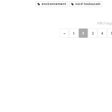
environnement
nord toulousain
Affichag
1
2
3
4