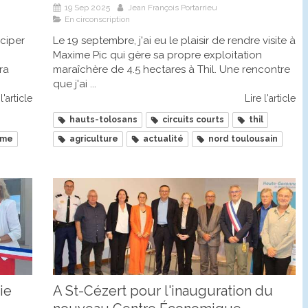
19 Sep 2025
Jean François Portarrieu
En circonscription
iciper
Le 19 septembre, j'ai eu le plaisir de rendre visite à
Maxime Pic qui gère sa propre exploitation
ra
maraîchère de 4.5 hectares à Thil. Une rencontre
que j'ai ...
l'article
Lire l'article
hauts-tolosans
circuits courts
thil
sme
agriculture
actualité
nord toulousain
ie
A St-Cézert pour l'inauguration du