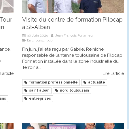
 Tour
Visite du centre de formation Pilocap
in
à St-Alban
30 Juin 2025
Jean François Portarrieu
En circonscription
ance,
Fin juin, j'ai été reçu par Gabriel Reiniche,
responsable de l’antenne toulousaine de Filocap
ᵉ
Formation installée dans la zone industrielle du
Terroir à...
l'article
Lire l'article
formation professionnelle
actualité
saint alban
nord toulousain
ans
entreprises