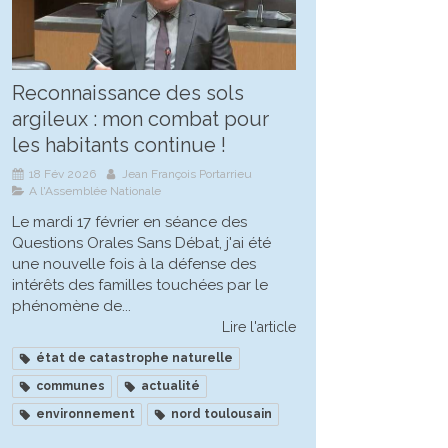
Reconnaissance des sols
argileux : mon combat pour
les habitants continue !
18 Fév 2026
Jean François Portarrieu
A l'Assemblée Nationale
Le mardi 17 février en séance des
Questions Orales Sans Débat, j'ai été
une nouvelle fois à la défense des
intérêts des familles touchées par le
phénomène de...
Lire l'article
état de catastrophe naturelle
communes
actualité
environnement
nord toulousain