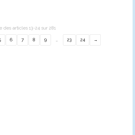
e des articles 13-24 sur 281
5
6
7
8
9
…
23
24