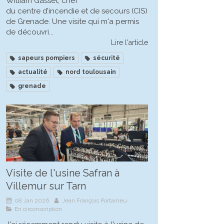
William Gasset, chef
du centre d’incendie et de secours (CIS)
de Grenade. Une visite qui m'a permis
de découvri...
Lire l'article
sapeurs pompiers
sécurité
actualité
nord toulousain
grenade
Visite de l'usine Safran à
Villemur sur Tarn
08 Jan 2026
Jean François Portarrieu
En circonscription