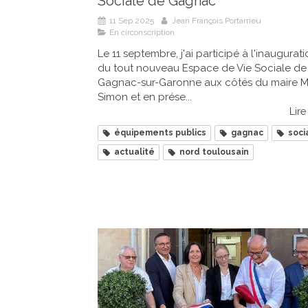
Sociale de Gagnac
11 Sep 2025
Jean François Portarrieu
En circonscription
Le 11 septembre, j'ai participé à l'inaugurat
du tout nouveau Espace de Vie Sociale de
Gagnac-sur-Garonne aux côtés du maire M
Simon et en prése...
Lire 
équipements publics
gagnac
soci
actualité
nord toulousain