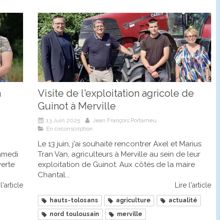
à
Visite de l'exploitation agricole de
Guinot à Merville
13 Juin 2025
Jean François Portarrieu
En circonscription
Le 13 juin, j’ai souhaité rencontrer Axel et Marius
samedi
Tran Van, agriculteurs à Merville au sein de leur
verte
exploitation de Guinot. Aux côtés de la maire
Chantal...
l'article
Lire l'article
hauts-tolosans
agriculture
actualité
nord toulousain
merville