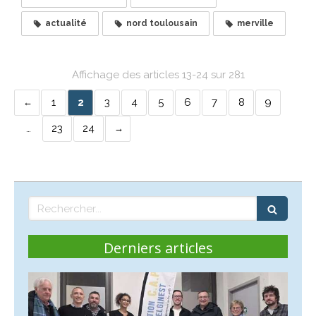
actualité
nord toulousain
merville
Affichage des articles 13-24 sur 281
1
2
3
4
5
6
7
8
9
…
23
24
Rechercher
Derniers articles