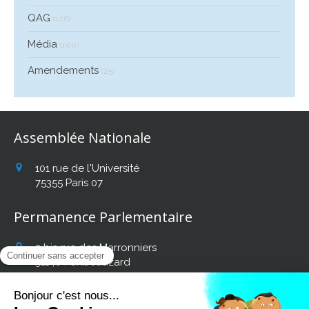
QAG
(126)
Média
(100)
Amendements
(25)
Assemblée Nationale
101 rue de l'Université
75355
Paris 07
Permanence Parlementaire
2 bis rue des Marronniers
31140
Fonbeauzard
Afficher le téléphone