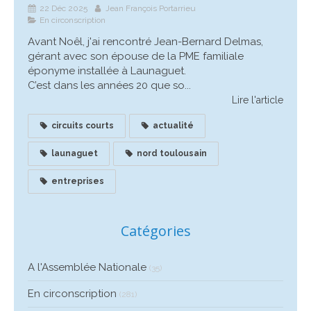
22 Déc 2025
Jean François Portarrieu
En circonscription
Avant Noêl, j'ai rencontré Jean-Bernard Delmas,
gérant avec son épouse de la PME familiale
éponyme installée à Launaguet.
C’est dans les années 20 que so...
Lire l'article
circuits courts
actualité
launaguet
nord toulousain
entreprises
Catégories
A l'Assemblée Nationale
(35)
En circonscription
(281)