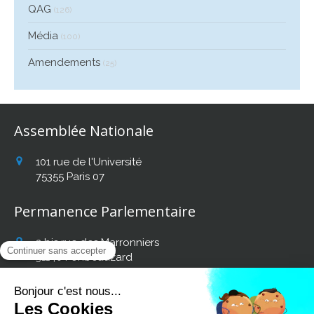
QAG
(126)
Média
(100)
Amendements
(25)
Assemblée Nationale
101 rue de l'Université
75355
Paris 07
Permanence Parlementaire
2 bis rue des Marronniers
31140
Fonbeauzard
Afficher le téléphone
Retrouvez mon actualité